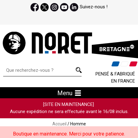
Suivez-nous !
PENSÉ & FABRIQUÉ
EN FRANCE
Menu
[SITE EN MAINTENANCE]
Aucune expédition ne sera effectuée avant le 16/08 inclus.
Accueil
/ Homme
Boutique en maintenance. Merci pour votre patience.