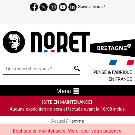
Suivez-nous !
PENSÉ & FABRIQUÉ
EN FRANCE
Menu
[SITE EN MAINTENANCE]
Aucune expédition ne sera effectuée avant le 16/08 inclus.
Accueil
/ Homme
Boutique en maintenance. Merci pour votre patience.