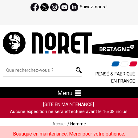
Suivez-nous !
PENSÉ & FABRIQUÉ
EN FRANCE
Menu
[SITE EN MAINTENANCE]
Aucune expédition ne sera effectuée avant le 16/08 inclus.
Accueil
/ Homme
Boutique en maintenance. Merci pour votre patience.