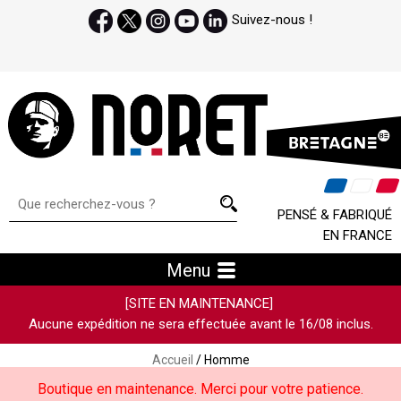
Suivez-nous !
PENSÉ & FABRIQUÉ
EN FRANCE
Menu
[SITE EN MAINTENANCE]
Aucune expédition ne sera effectuée avant le 16/08 inclus.
Accueil
/ Homme
Boutique en maintenance. Merci pour votre patience.