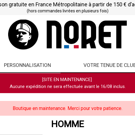
son gratuite en France Métropolitaine à partir de 150 € d’
(hors commandes livrées en plusieurs fois)
PERSONNALISATION
VOTRE TENUE DE CLU
[SITE EN MAINTENANCE]
Aucune expédition ne sera effectuée avant le 16/08 inclus.
Boutique en maintenance. Merci pour votre patience.
HOMME