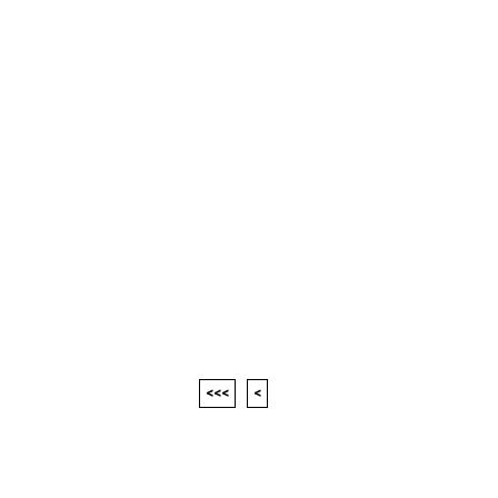
<<<
<