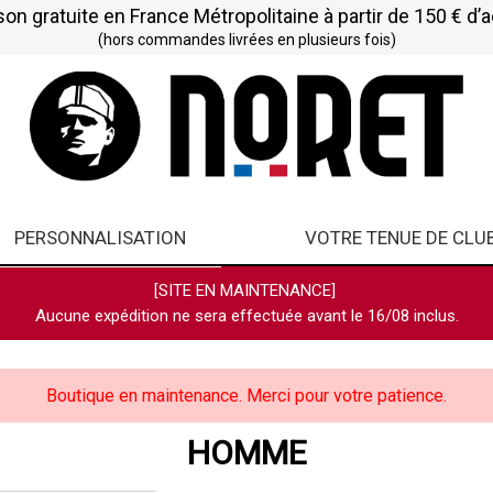
son gratuite en France Métropolitaine à partir de 150 € d’
(hors commandes livrées en plusieurs fois)
PERSONNALISATION
VOTRE TENUE DE CLU
[SITE EN MAINTENANCE]
Aucune expédition ne sera effectuée avant le 16/08 inclus.
Boutique en maintenance. Merci pour votre patience.
HOMME