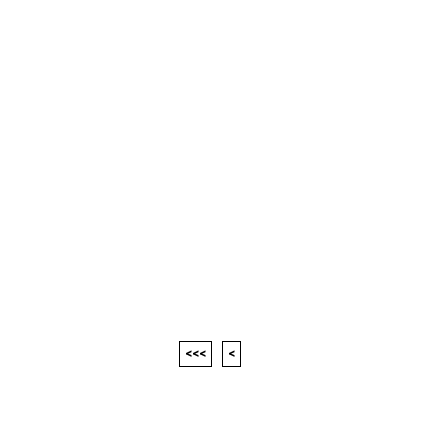
<<<
<