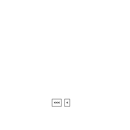
<<<
<