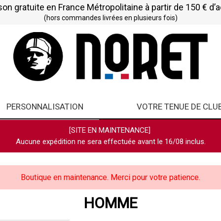
son gratuite en France Métropolitaine à partir de 150 € d’
(hors commandes livrées en plusieurs fois)
PERSONNALISATION
VOTRE TENUE DE CLU
[SITE EN MAINTENANCE]
Aucune expédition ne sera effectuée avant le 16/08 inclus.
Boutique en maintenance. Merci pour votre patience.
HOMME