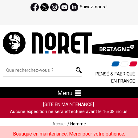
Suivez-nous !
PENSÉ & FABRIQUÉ
EN FRANCE
Menu
[SITE EN MAINTENANCE]
Aucune expédition ne sera effectuée avant le 16/08 inclus.
Accueil
/ Homme
Boutique en maintenance. Merci pour votre patience.