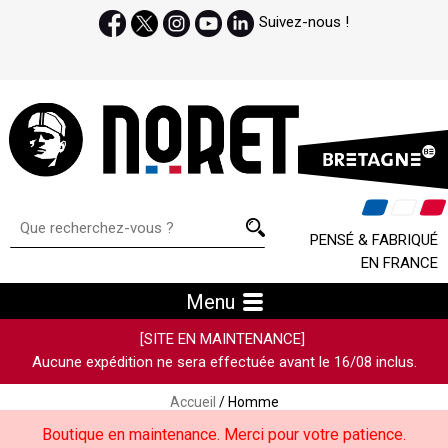
Suivez-nous !
PENSÉ & FABRIQUÉ
EN FRANCE
Menu
[SITE EN MAINTENANCE]
Aucune expédition ne sera effectuée avant le 16/08 inclus.
Accueil
/ Homme
Boutique en maintenance. Merci pour votre patience.