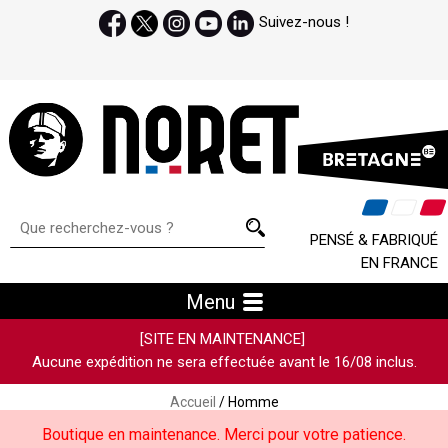
Suivez-nous !
PENSÉ & FABRIQUÉ
EN FRANCE
Menu
[SITE EN MAINTENANCE]
Aucune expédition ne sera effectuée avant le 16/08 inclus.
Accueil
/ Homme
Boutique en maintenance. Merci pour votre patience.