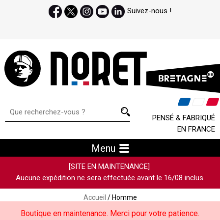
Suivez-nous !
PENSÉ & FABRIQUÉ
EN FRANCE
Menu
[SITE EN MAINTENANCE]
Aucune expédition ne sera effectuée avant le 16/08 inclus.
Accueil
/ Homme
Boutique en maintenance. Merci pour votre patience.