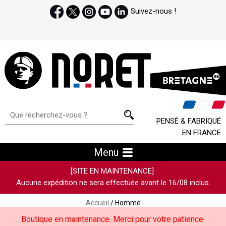
Suivez-nous !
PENSÉ & FABRIQUÉ
EN FRANCE
Menu
[SITE EN MAINTENANCE]
Aucune expédition ne sera effectuée avant le 16/08 inclus.
Accueil
/ Homme
Boutique en maintenance. Merci pour votre patience.