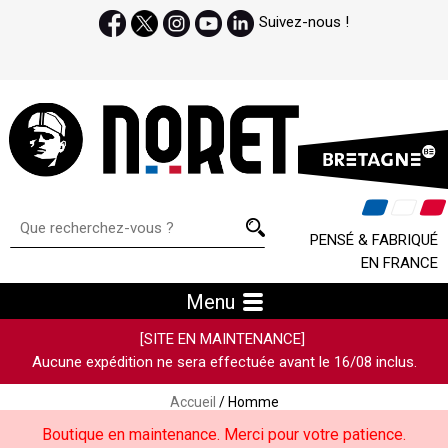
Suivez-nous !
PENSÉ & FABRIQUÉ
EN FRANCE
Menu
[SITE EN MAINTENANCE]
Aucune expédition ne sera effectuée avant le 16/08 inclus.
Accueil
/ Homme
Boutique en maintenance. Merci pour votre patience.