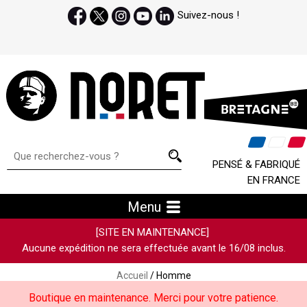
Suivez-nous !
PENSÉ & FABRIQUÉ
EN FRANCE
Menu
[SITE EN MAINTENANCE]
Aucune expédition ne sera effectuée avant le 16/08 inclus.
Accueil
/ Homme
Boutique en maintenance. Merci pour votre patience.