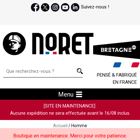
Suivez-nous !
PENSÉ & FABRIQUÉ
EN FRANCE
Menu
[SITE EN MAINTENANCE]
Aucune expédition ne sera effectuée avant le 16/08 inclus.
Accueil
/ Homme
Boutique en maintenance. Merci pour votre patience.