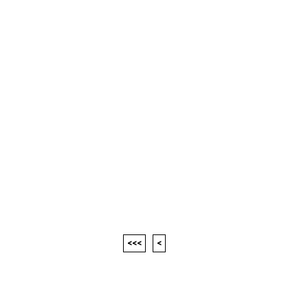
<<<
<