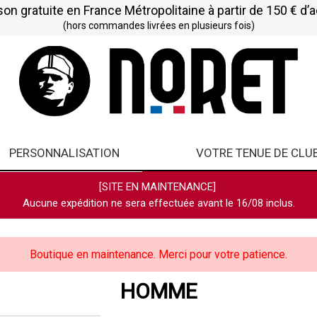
son gratuite en France Métropolitaine à partir de 150 € d’
(hors commandes livrées en plusieurs fois)
PERSONNALISATION
VOTRE TENUE DE CLU
[SITE EN MAINTENANCE]
Aucune expédition ne sera effectuée avant le 16/08 inclus.
Boutique en maintenance. Merci pour votre patience.
HOMME