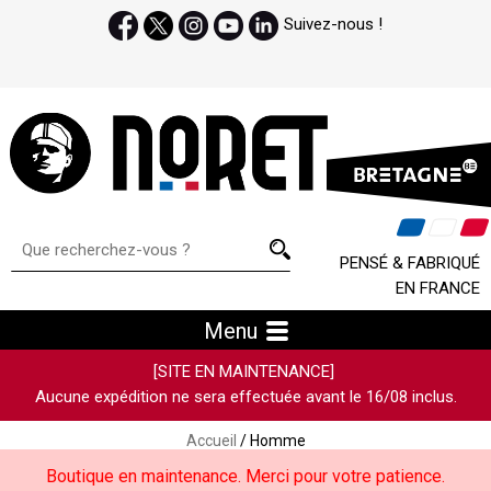
Suivez-nous !
PENSÉ & FABRIQUÉ
EN FRANCE
Menu
[SITE EN MAINTENANCE]
Aucune expédition ne sera effectuée avant le 16/08 inclus.
Accueil
/ Homme
Boutique en maintenance. Merci pour votre patience.