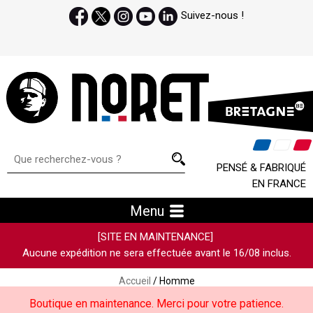
Suivez-nous !
PENSÉ & FABRIQUÉ
EN FRANCE
Menu
[SITE EN MAINTENANCE]
Aucune expédition ne sera effectuée avant le 16/08 inclus.
Accueil
/ Homme
Boutique en maintenance. Merci pour votre patience.