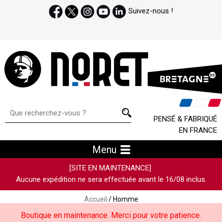
Suivez-nous !
PENSÉ & FABRIQUÉ
EN FRANCE
Menu
[SITE EN MAINTENANCE]
Aucune expédition ne sera effectuée avant le 16/08 inclus.
Accueil
/ Homme
Boutique en maintenance. Merci pour votre patience.