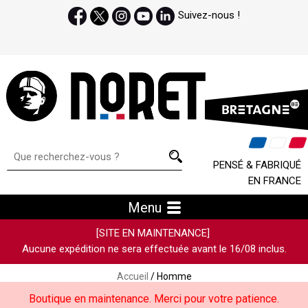
Suivez-nous !
PENSÉ & FABRIQUÉ
EN FRANCE
Menu
[SITE EN MAINTENANCE]
Aucune expédition ne sera effectuée avant le 16/08 inclus.
Accueil
/ Homme
Boutique en maintenance. Merci pour votre patience.