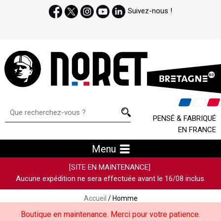
Suivez-nous !
PENSÉ & FABRIQUÉ
EN FRANCE
Menu
[SITE EN MAINTENANCE]
Aucune expédition ne sera effectuée avant le 16/08 inclus.
Accueil
/ Homme
Boutique en maintenance. Merci pour votre patience.