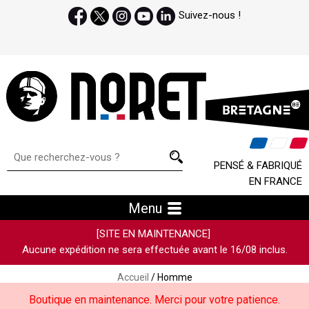
Suivez-nous !
PENSÉ & FABRIQUÉ
EN FRANCE
Menu
[SITE EN MAINTENANCE]
Aucune expédition ne sera effectuée avant le 16/08 inclus.
Accueil
/ Homme
Boutique en maintenance. Merci pour votre patience.