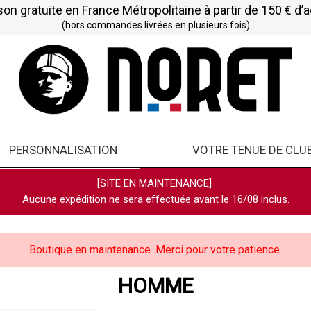
son gratuite en France Métropolitaine à partir de 150 € d’
(hors commandes livrées en plusieurs fois)
PERSONNALISATION
VOTRE TENUE DE CLU
[SITE EN MAINTENANCE]
Aucune expédition ne sera effectuée avant le 16/08 inclus.
Boutique en maintenance. Merci pour votre patience.
HOMME