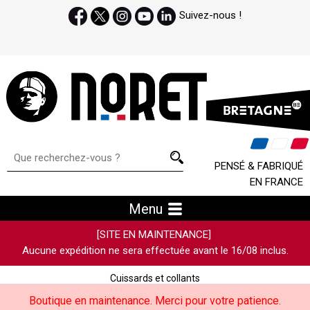
Suivez-nous !
PENSÉ & FABRIQUÉ
EN FRANCE
Menu
[SITE EN MAINTENANCE]
Aucune expédition ne sera effectuée avant le 16/08 inclus.
Cuissards et collants
Boutique en maintenance. Merci pour votre patience.