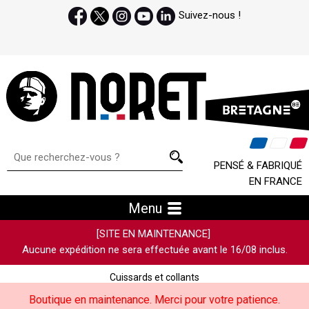
Suivez-nous !
PENSÉ & FABRIQUÉ
EN FRANCE
Menu
[SITE EN MAINTENANCE]
Aucune expédition ne sera effectuée avant le 16/08 inclus.
Cuissards et collants
Boutique en maintenance. Merci pour votre patience.