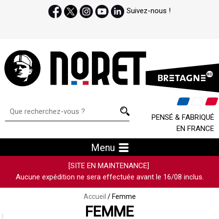
Suivez-nous !
PENSÉ & FABRIQUÉ
EN FRANCE
Menu
[SITE EN MAINTENANCE]
Aucune expédition ne sera effectuée avant le 16/08 inclus.
Accueil
/ Femme
FEMME