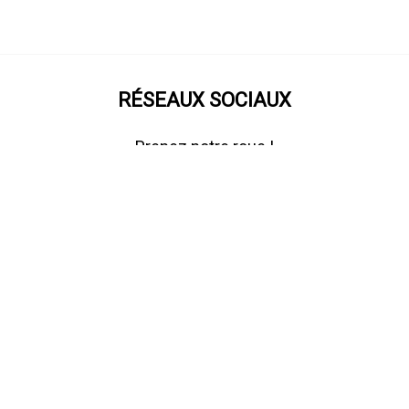
RÉSEAUX SOCIAUX
Prenez notre roue !
NEWSLETTER
Suivez le rythme du peloton !
Cochez cette case pour confirmer votre inscription.