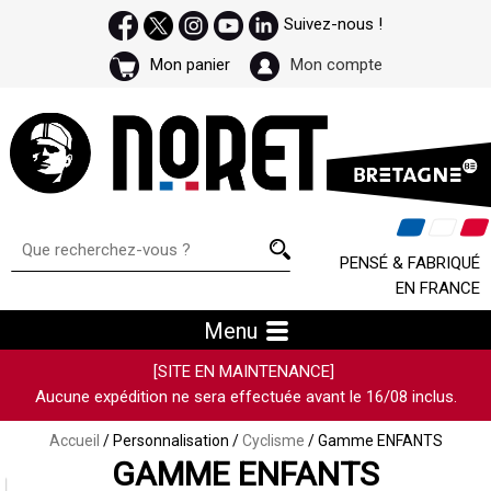
Suivez-nous !
Mon panier
Mon compte
PENSÉ & FABRIQUÉ
EN FRANCE
Menu
[SITE EN MAINTENANCE]
Aucune expédition ne sera effectuée avant le 16/08 inclus.
Accueil
/ Personnalisation /
Cyclisme
/ Gamme ENFANTS
GAMME ENFANTS