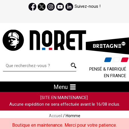
Suivez-nous !
PENSÉ & FABRIQUÉ
EN FRANCE
Menu
[SITE EN MAINTENANCE]
Aucune expédition ne sera effectuée avant le 16/08 inclus.
Accueil
/ Homme
Boutique en maintenance. Merci pour votre patience.