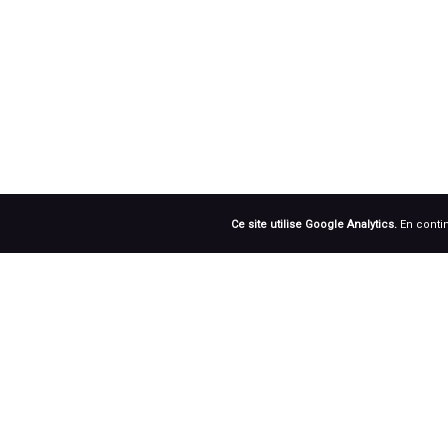
Ce site utilise Google Analytics.
En contin
RÉSEAUX SOCIAUX
Prenez notre roue !