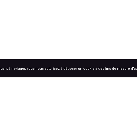
uant à naviguer, vous nous autorisez à déposer un cookie à des fins de mesure d'
S
Coche