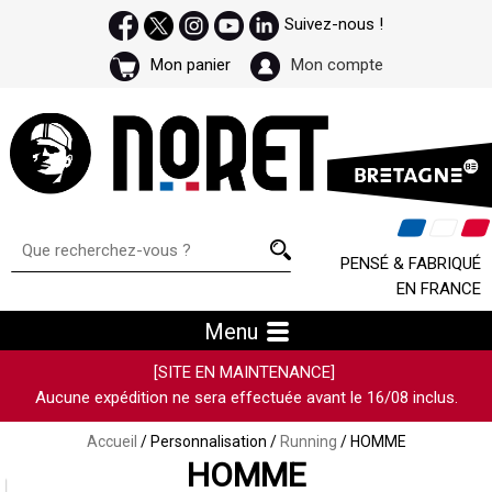
Suivez-nous !
Mon panier
Mon compte
PENSÉ & FABRIQUÉ
EN FRANCE
Menu
[SITE EN MAINTENANCE]
Aucune expédition ne sera effectuée avant le 16/08 inclus.
Accueil
/ Personnalisation /
Running
/ HOMME
HOMME