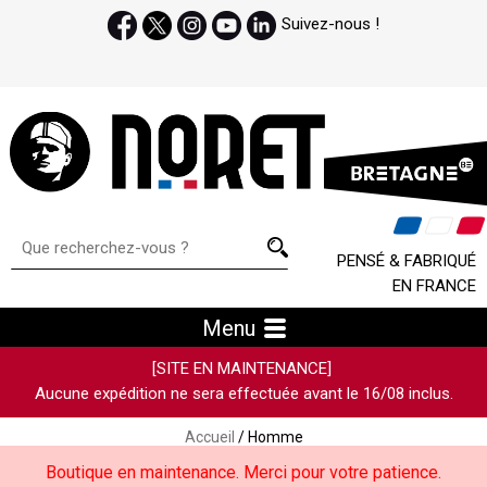
Suivez-nous !
PENSÉ & FABRIQUÉ
EN FRANCE
Menu
[SITE EN MAINTENANCE]
Aucune expédition ne sera effectuée avant le 16/08 inclus.
Accueil
/ Homme
Boutique en maintenance. Merci pour votre patience.