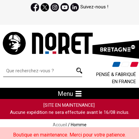
Suivez-nous !
PENSÉ & FABRIQUÉ
EN FRANCE
Menu
[SITE EN MAINTENANCE]
Aucune expédition ne sera effectuée avant le 16/08 inclus.
Accueil
/ Homme
Boutique en maintenance. Merci pour votre patience.