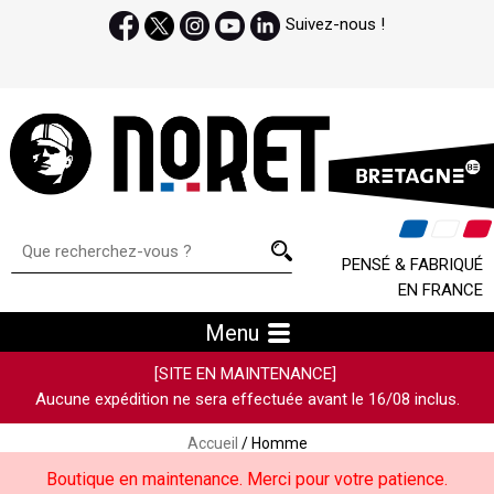
Suivez-nous !
PENSÉ & FABRIQUÉ
EN FRANCE
Menu
[SITE EN MAINTENANCE]
Aucune expédition ne sera effectuée avant le 16/08 inclus.
Accueil
/ Homme
Boutique en maintenance. Merci pour votre patience.