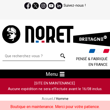
Suivez-nous !
PENSÉ & FABRIQUÉ
EN FRANCE
Menu
[SITE EN MAINTENANCE]
Aucune expédition ne sera effectuée avant le 16/08 inclus.
Accueil
/ Homme
Boutique en maintenance. Merci pour votre patience.