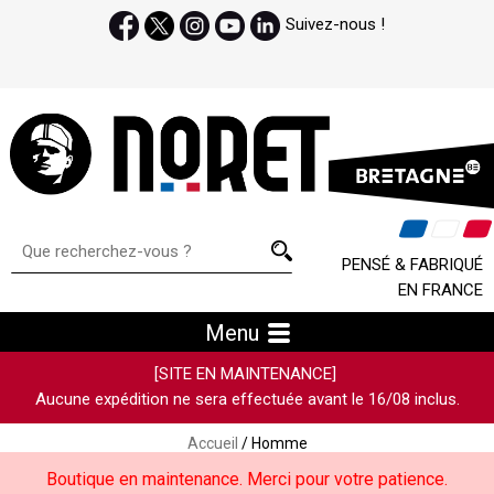
Suivez-nous !
PENSÉ & FABRIQUÉ
EN FRANCE
Menu
[SITE EN MAINTENANCE]
Aucune expédition ne sera effectuée avant le 16/08 inclus.
Accueil
/ Homme
Boutique en maintenance. Merci pour votre patience.