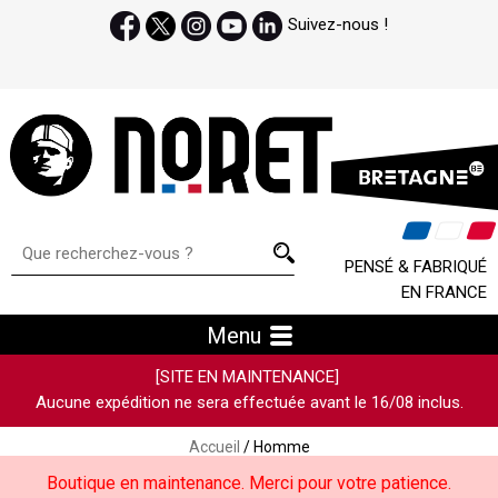
Suivez-nous !
PENSÉ & FABRIQUÉ
EN FRANCE
Menu
[SITE EN MAINTENANCE]
Aucune expédition ne sera effectuée avant le 16/08 inclus.
Accueil
/ Homme
Boutique en maintenance. Merci pour votre patience.