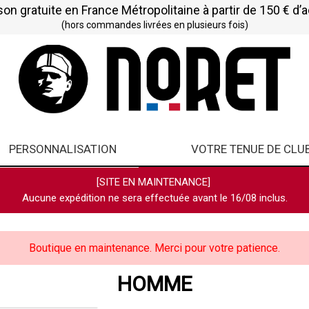
son gratuite en France Métropolitaine à partir de 150 € d’
(hors commandes livrées en plusieurs fois)
PERSONNALISATION
VOTRE TENUE DE CLU
[SITE EN MAINTENANCE]
Aucune expédition ne sera effectuée avant le 16/08 inclus.
Boutique en maintenance. Merci pour votre patience.
HOMME