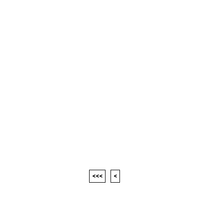
<<<
<