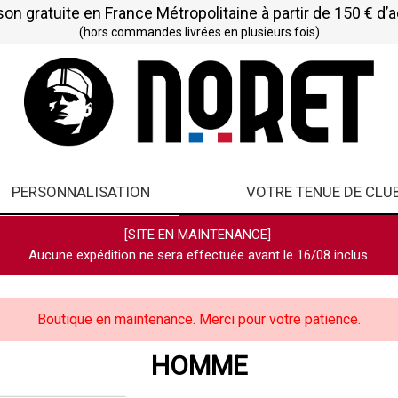
son gratuite en France Métropolitaine à partir de 150 € d’
(hors commandes livrées en plusieurs fois)
PERSONNALISATION
VOTRE TENUE DE CLU
[SITE EN MAINTENANCE]
Aucune expédition ne sera effectuée avant le 16/08 inclus.
Boutique en maintenance. Merci pour votre patience.
HOMME