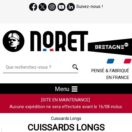
Suivez-nous !
PENSÉ & FABRIQUÉ
EN FRANCE
Menu
[SITE EN MAINTENANCE]
Aucune expédition ne sera effectuée avant le 16/08 inclus.
Cuissards Longs
CUISSARDS LONGS