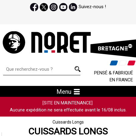
Suivez-nous !
PENSÉ & FABRIQUÉ
EN FRANCE
Menu
[SITE EN MAINTENANCE]
Aucune expédition ne sera effectuée avant le 16/08 inclus.
Cuissards Longs
CUISSARDS LONGS