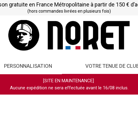
son gratuite en France Métropolitaine à partir de 150 € d’
(hors commandes livrées en plusieurs fois)
PERSONNALISATION
VOTRE TENUE DE CLU
[SITE EN MAINTENANCE]
Aucune expédition ne sera effectuée avant le 16/08 inclus.