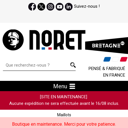
Suivez-nous !
PENSÉ & FABRIQUÉ
EN FRANCE
Menu
[SITE EN MAINTENANCE]
Aucune expédition ne sera effectuée avant le 16/08 inclus.
Maillots
Boutique en maintenance. Merci pour votre patience.