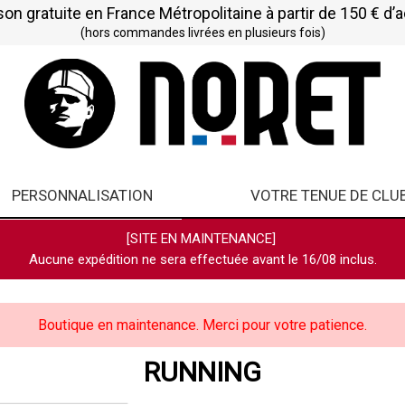
son gratuite en France Métropolitaine à partir de 150 € d’
(hors commandes livrées en plusieurs fois)
PERSONNALISATION
VOTRE TENUE DE CLU
[SITE EN MAINTENANCE]
Aucune expédition ne sera effectuée avant le 16/08 inclus.
Boutique en maintenance. Merci pour votre patience.
RUNNING