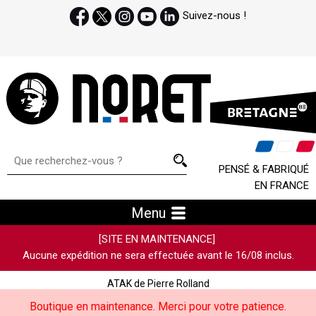
Suivez-nous !
PENSÉ & FABRIQUÉ
EN FRANCE
Menu
[SITE EN MAINTENANCE]
Aucune expédition ne sera effectuée avant le 16/08 inclus.
ATAK de Pierre Rolland
Boutique en maintenance. Merci pour votre patience.