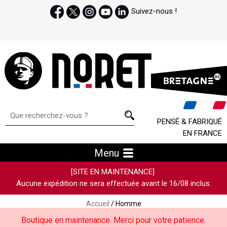
Suivez-nous !
PENSÉ & FABRIQUÉ
EN FRANCE
Menu
[SITE EN MAINTENANCE]
Aucune expédition ne sera effectuée avant le 16/08 inclus.
Accueil
/ Homme
Boutique en maintenance. Merci pour votre patience.