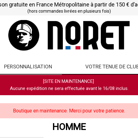
son gratuite en France Métropolitaine à partir de 150 € d’
(hors commandes livrées en plusieurs fois)
PERSONNALISATION
VOTRE TENUE DE CLU
[SITE EN MAINTENANCE]
Aucune expédition ne sera effectuée avant le 16/08 inclus.
Boutique en maintenance. Merci pour votre patience.
HOMME