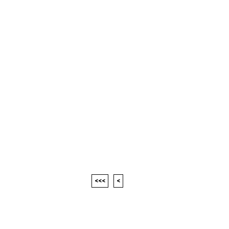
<<<
<