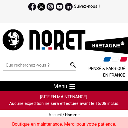
Suivez-nous !
PENSÉ & FABRIQUÉ
EN FRANCE
Menu
[SITE EN MAINTENANCE]
Aucune expédition ne sera effectuée avant le 16/08 inclus.
Accueil
/ Homme
Boutique en maintenance. Merci pour votre patience.