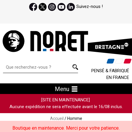
Suivez-nous !
PENSÉ & FABRIQUÉ
EN FRANCE
Menu
[SITE EN MAINTENANCE]
Aucune expédition ne sera effectuée avant le 16/08 inclus.
Accueil
/ Homme
Boutique en maintenance. Merci pour votre patience.