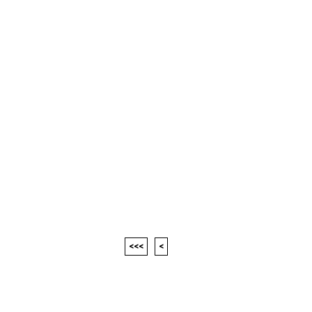
<<<
<