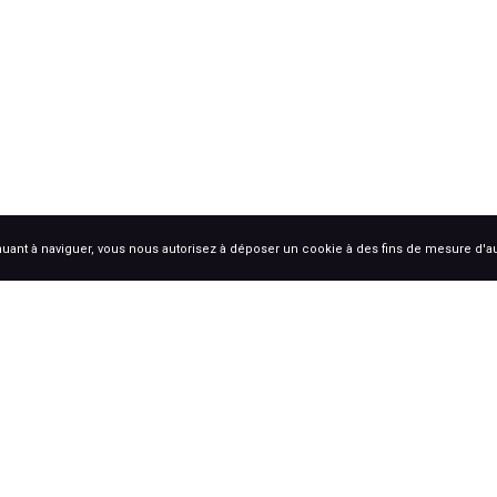
uant à naviguer, vous nous autorisez à déposer un cookie à des fins de mesure d'
S
Coche