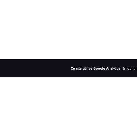
Ce site utilise Google Analytics.
En contin
RÉSEAUX SOCIAUX
Prenez notre roue !