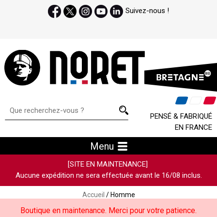
Suivez-nous !
PENSÉ & FABRIQUÉ
EN FRANCE
Menu
[SITE EN MAINTENANCE]
Aucune expédition ne sera effectuée avant le 16/08 inclus.
Accueil
/ Homme
Boutique en maintenance. Merci pour votre patience.